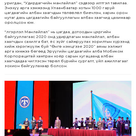
уригдан, “Удирдагчийн манлайлал” сэдвээр илтгэл тавилаа.
Энэхүү арга хэмжээнд Улаанбаатар хотын 1000 гаруй
цагдаагийн албан хаагчдын төлөөлөл биечлэн, харин орон
нутаг дахь цагдаагийн байгууллагын албан хаагчид цахимаар
оролцсон юм.
“Үлгэрлэл Манлайлал” нь цагдаа, дотоодын цэргийн
байгууллагаас 2020 онд удирдлагын манлайлал, албан
хаагчдын сахилга бат, ёс зүйг сайжруулах зорилтын хүрээнд
хийж хэрэгжүүлж буй “Өнгө нэмцгээе 2020” аяны ээлжит
арга хэмжээ бөгөөд Эрүүгийн цагдаагийн алба Мобиком
Корпорацитай хамтран хоёр сарын хугацаанд албан
хаагчдадаа чиглэсэн төрөл бүрийн сургалт, үйл ажиллагааг
зохион байгуулахаар болсон.