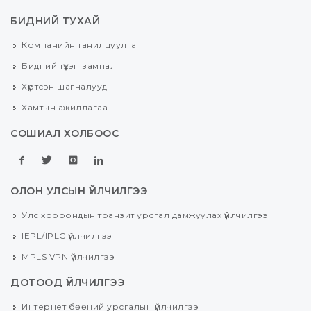
БИДНИЙ ТУХАЙ
Компанийн танилцуулга
Бидний түүхэн замнал
Хүртсэн шагналууд
Хамтын ажиллагаа
СОШИАЛ ХОЛБООС
ОЛОН УЛСЫН ҮЙЛЧИЛГЭЭ
Улс хоорондын транзит урсгал дамжуулах үйлчилгээ
IEPL/IPLC үйлчилгээ
MPLS VPN үйлчилгээ
ДОТООД ҮЙЛЧИЛГЭЭ
Интернет бөөний урсгалын үйлчилгээ