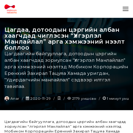
Цагдаа, дотоодын цэргийн албан
хаагчдад чиглэсэн “Үлгэрлэл
Манлайлал” арга хэмжээний нээлт
боллоо
Цагдаагийн байгууллага, дотоодын цэргийн
албан хаагчдад зориулсан “Үлгэрлэл Манлайлал”
арга хэмжээний нээлтэд Мобиком Корпорацийн
Ерөнхий Захирал Тацуяа Хамада уригдан,
“Удирдагчийн манлайлал” сэдвээр илтгэл
тавилаа.
Anar
2020-11-29
2179
уншсан
1
минут унши
Цагдаагийн байгууллага, дотоодын цэргийн албан хаагчдад
зориулсан “Үлгэрлэл Манлайлал” арга хэмжээний нээлтэд
Мобиком Корпорацийн Ерөнхий Захирал Тацуяа Хамада