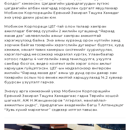
болдог” хэмээсэн. Цагдаагийн удирдлагуудын зүгээс
цагдаагийн албан хаагчдад зориулан сургалт явуулахаар
Мобиком Корпорацийн Ерөнхий Захирал Тацуяа Хамадаг
энэ үеэр дахин урьсан юм.
Мобиком Корпораци ЦЕГ-тай олон талаар хамтран
ажилладаг бөгөөд сүүлийн 2 жилийн хугацаанд “Яараад
яахав дээ” нөлөөллийн аяныг хамтран амжилттай
хэрэгжүүлээд байна. Энэ аяны хүрээнд орон нутгийн замд
зорчиж байгаа тээврийн хэрэгслийн дугаарыг бүртгэх, хурд
хэмжиж, хяналт тавих камерын системийг суурилуулах,
хэрэглэгчдэд мессэжээр мэдээлэл хүргэх, Улаанбаатар
хотоос гадагш 4 чиглэлийн замд танилцуулга, ухуулга
самбар босгох, видео контент хийх зэрэг олон ажлыг
хариуцаж гүйцэтгэсэн. ЦЕГ-ын мэдээлснээр өнгөрсөн
жилийн “Яараад яахав дээ” аяны үр дүнд орон даяар зам
тээврийн ослын тоо өмнөх жилтэй харьцуулахад 14,2 хувиар
буурсан үзүүлэлт гарчээ.
Энэхүү арга хэмжээний үеэр Мобиком Корпорацийн
Ерөнхий Захирал Тацуяа Хамадагаас гадна Төрийн хошой
шагналт, АЖ Н.Жанцанноров “Үлгэрлэл, манлайлал-
амжилтын үндэс”, Удирдлагын академийн багш Т.Алтанцэцэг
“Хувь хүний маркетинг” сэдвээр илтгэл тавьсан.