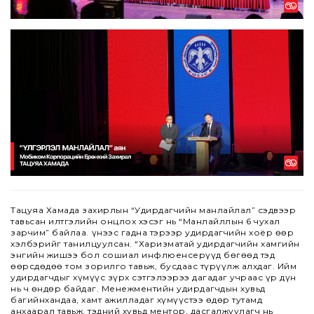
Тацуяа Хамада захирлын “Удирдагчийн манлайлал” сэдвээр
тавьсан илтгэлийн онцлох хэсэг нь “Манлайллын 6 чухал
зарчим” байлаа. Үүнээс гадна тэрээр удирдагчийн хоёр өөр
хэлбэрийг танилцуулсан. “Харизматай удирдагчийн хамгийн
энгийн жишээ бол сошиал инфлюенсерүүд бөгөөд тэд
өөрсдөдөө том зорилго тавьж, бусдаас түрүүлж алхдаг. Ийм
удирдагчдыг хүмүүс зүрх сэтгэлээрээ дагадаг учраас үр дүн
нь ч өндөр байдаг. Менежментийн удирдагчдын хувьд
багийнхандаа, хамт ажилладаг хүмүүстээ өдөр тутамд
анхаарал тавьж, тэдний хувьд ментор, дасгалжуулагч нь