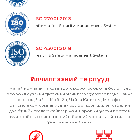
ISO 27001:2013
Information Security Management System
ISO 45001:2018
Health & Safety Management System
Үйлчилгээний
төрлүүд
Манай компани нь хотын доторх, хот хооронд болон улс
хооронд сувгийн түрээсийн үйлчилгээг үзүүлэхээс гадна Чайна
телеком, Чайна Мобайл, Чайна Юником, Мегафон,
Транстелеком компаниудтай холбогдсон шилэн кабелийн
дэд бүтцийн тусламжтайгаар Ази, Европын үндсэн порттой
шууд холбогдох интернэтийн бөөний урсгалын үйлчилгээг
үзүүлэн ажиллаж байна.