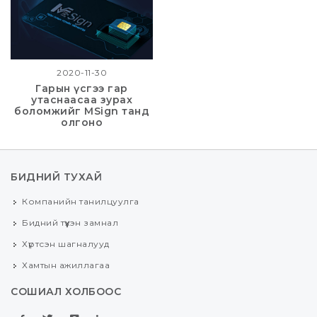
2020-11-30
Гарын үсгээ гар
утаснаасаа зурах
боломжийг MSign танд
олгоно
БИДНИЙ ТУХАЙ
Компанийн танилцуулга
Бидний түүхэн замнал
Хүртсэн шагналууд
Хамтын ажиллагаа
СОШИАЛ ХОЛБООС