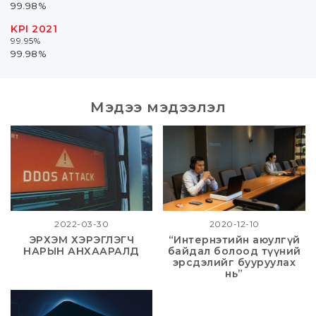
99.98%
KPI 2021
99.95%
99.98%
Мэдээ
мэдээлэл
2022-03-30
2020-12-10
ЭРХЭМ ХЭРЭГЛЭГЧ
“Интернэтийн аюулгүй
НАРЫН АНХААРАЛД
байдал болоод түүний
эрсдэлийг бууруулах
нь”