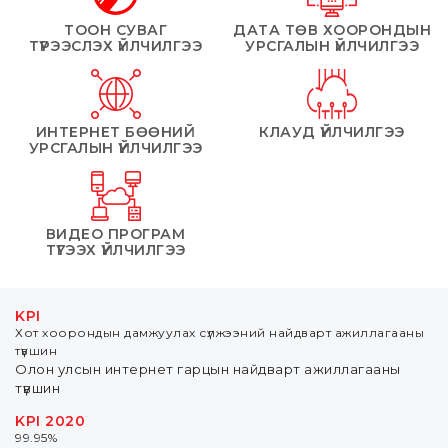
ТООН СУВАГ
ДАТА ТӨВ ХООРОНДЫН
ТҮРЭЭСЛЭХ ҮЙЛЧИЛГЭЭ
УРСГАЛЫН ҮЙЛЧИЛГЭЭ
ИНТЕРНЕТ БӨӨНИЙ
КЛАУД ҮЙЛЧИЛГЭЭ
УРСГАЛЫН ҮЙЛЧИЛГЭЭ
ВИДЕО ПРОГРАМ
ТҮГЭЭХ ҮЙЛЧИЛГЭЭ
KPI
Хот хоорондын дамжуулах сүлжээний найдварт ажиллагааны
түвшин
Олон улсын интернет гарцын найдварт ажиллагааны
түвшин
KPI 2020
99.95%