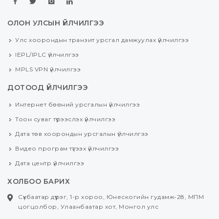
ОЛОН УЛСЫН ҮЙЛЧИЛГЭЭ
Улс хоорондын транзит урсгал дамжуулах үйлчилгээ
IEPL/IPLC үйлчилгээ
MPLS VPN үйлчилгээ
ДОТООД ҮЙЛЧИЛГЭЭ
Интернет бөөний урсгалын үйлчилгээ
Тоон суваг түрээслэх үйлчилгээ
Дата төв хоорондын урсгалын үйлчилгээ
Видео програм түгээх үйлчилгээ
Дата центр үйлчилгээ
ХОЛБОО БАРИХ
Сүхбаатар дүүрэг, 1-р хороо, Юнескогийн гудамж-28, МПМ
цогцолбор, Улаанбаатар хот, Монгол улс