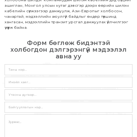
ашиглан, Монгол улсын нутаг дэвсгэр дээрх өөрийн шилэн
кабелийн сүлжээгээр дамжуулж, Ази-Европыг холбосон,
чанартай, мэдээллийн аюулгүй байдлыг өндөр түвшинд
хангасан, мэдээллийн транзит урсгал дамжуулах үйлчилгээг
үзүүлж байна.
Форм бөглөж бидэнтэй
холбогдон дэлгэрэнгүй мэдээлэл
авна уу