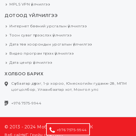
MPLS VPN үйлчилгээ
ДОТООД ҮЙЛЧИЛГЭЭ
Интернет бөөний урсгалын үйлчилгээ
Тоон суваг түрээслэх үйлчилгээ
Дата төв хоорондын урсгалын үйлчилгээ
Видео програм түгээх үйлчилгээ
Дата центр үйлчилгээ
ХОЛБОО БАРИХ
Сүхбаатар дүүрэг, 1-р хороо, Юнескогийн гудамж-28, МПМ
цогцолбор, Улаанбаатар хот, Монгол улс
+976 7575-9944
© 2013 - 2024 Мобиком Нэтворкс ХХК
+976 7575-9944
ыг:
Вэб сайт
Грийн софт ХХК