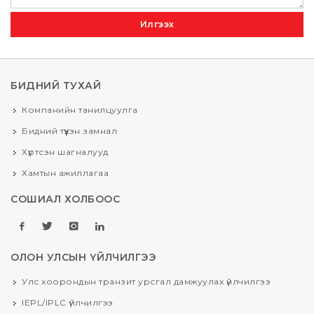
Илгээх
БИДНИЙ ТУХАЙ
Компанийн танилцуулга
Бидний түүхэн замнал
Хүртсэн шагналууд
Хамтын ажиллагаа
СОШИАЛ ХОЛБООС
ОЛОН УЛСЫН ҮЙЛЧИЛГЭЭ
Улс хоорондын транзит урсгал дамжуулах үйлчилгээ
IEPL/IPLC үйлчилгээ