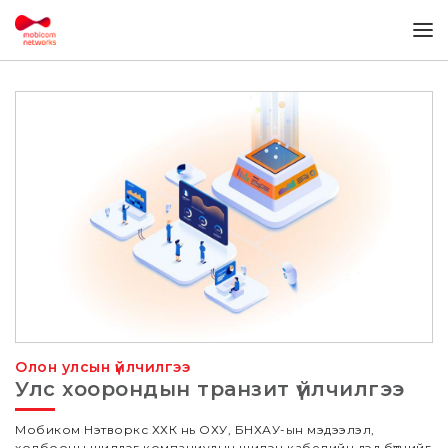
Олон улсын үйлчилгээ
Улс хоорондын транзит үйлчилгээ
Мобиком Нэтворкс ХХК нь ОХУ, БНХАУ-ын мэдээлэл,
холбооны шилдэг компаниудын шилэн кабелийн дэд бүтцийг