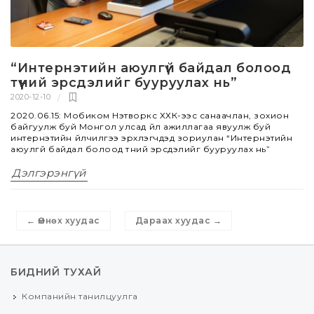
“Интернэтийн аюулгүй байдал болоод
түүний эрсдэлийг бууруулах нь”
2020-12-10
2020.06.15: Мобиком Нэтворкс ХХК-ээс санаачлан, зохион
байгуулж буй Монгол улсад үйл ажиллагаа явуулж буй
интернэтийн үйлчилгээ эрхлэгчдэд зориулан “Интернэтийн
аюулгүй байдал болоод түүний эрсдэлийг бууруулах нь”
Дэлгэрэнгүй
←
Өмнөх хуудас
Дараах хуудас
→
БИДНИЙ ТУХАЙ
Компанийн танилцуулга