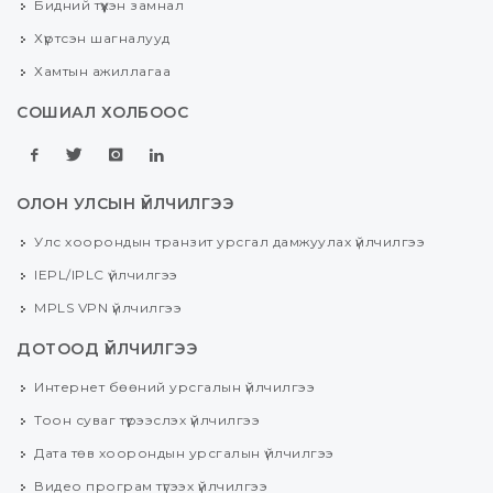
Бидний түүхэн замнал
Хүртсэн шагналууд
Хамтын ажиллагаа
СОШИАЛ ХОЛБООС
ОЛОН УЛСЫН ҮЙЛЧИЛГЭЭ
Улс хоорондын транзит урсгал дамжуулах үйлчилгээ
IEPL/IPLC үйлчилгээ
MPLS VPN үйлчилгээ
ДОТООД ҮЙЛЧИЛГЭЭ
Интернет бөөний урсгалын үйлчилгээ
Тоон суваг түрээслэх үйлчилгээ
Дата төв хоорондын урсгалын үйлчилгээ
Видео програм түгээх үйлчилгээ